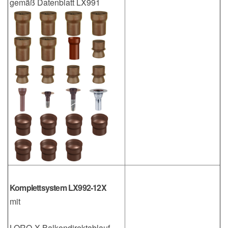
gemäß Datenblatt LX991
Komplettsystem LX992-12X
mit
LORO-X Balkondirektablauf,