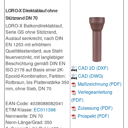
LORO-X Direktablauf ohne
Stützrand DN 70
LORO-X Balkondirektablauf,
Serie GS ohne Stützrand,
Auslauf senkrecht, nach DIN
EN 1253 mit erhöhtem
Qualitätsstandard, aus Stahl
feuerverzinkt, mit langlebiger
Beschichtung gemäß DIN EN
CAD 2D (DXF)
ISO 2178 auf Basis einer 2K-
Epoxid-Kombination, Farbton:
CAD (DWG)
Rotbraun, bis Plattenstärke 350
Maßzeichnung (PDF)
mm, ohne Sieb, DN 70
Verlegeanleitung
(PDF)
EAN-Code: 4038088082041
Zulassung (PDF)
ETIM Klasse:
EC011398
Nennweite: DN 70
Prospekt (PDF)
Nenn-Länge/Grad: 350