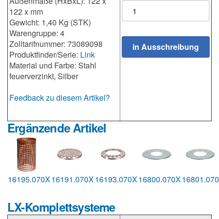
Außenmaße (HxBxL): 122 x
122 x mm
Gewicht: 1,40 Kg (STK)
Warengruppe: 4
Zolltarifnummer: 73089098
Produktfinder/Serie:
Link
Material und Farbe: Stahl
feuerverzinkt, Silber
Feedback zu diesem Artikel?
Ergänzende Artikel
16195.070X
16191.070X
16193.070X
16800.070X
16801.07
LX-Komplettsysteme