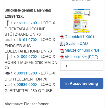
Stückliste gemäß Datenblatt
LX991-12X:
1 x
16115.070X
- LORO-X
DIREKTABLAUF,OHNE
STÜTZRAND DN 70
Datenblatt LX991
1 x
16191.070X
- LORO-X
System CAD
ENDSIEB AUS
Maßzeichnung (PDF)
EDELSTAHL,RUND DN 70
1 x
01005.070X
- LORO-X
Abflusskurve (PDF)
ROHR 1 MUFFE 2750 MM DN
70
1 x
00911.070X
- LORO-X
DICHTELEMENT DN 70
1 x
00986.000X
- LORO-X
GLEITMITTEL 250-G-TUBE
Alternative Flanschformen