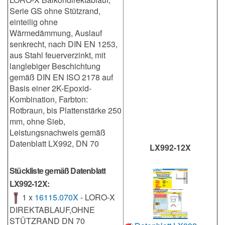
Serie GS ohne Stützrand,
einteilig ohne
Wärmedämmung, Auslauf
senkrecht, nach DIN EN 1253,
aus Stahl feuerverzinkt, mit
langlebiger Beschichtung
gemäß DIN EN ISO 2178 auf
Basis einer 2K-Epoxid-
Kombination, Farbton:
Rotbraun, bis Plattenstärke 250
mm, ohne Sieb,
Leistungsnachweis gemäß
Datenblatt LX992, DN 70
LX992-12X
Stückliste gemäß Datenblatt
LX992-12X:
1 x
16115.070X
- LORO-X
DIREKTABLAUF,OHNE
STÜTZRAND DN 70