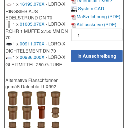
Datenblatt LX992
1 x
16193.070X
- LORO-X
System CAD
RINGSIEB AUS
Maßzeichnung (PDF)
EDELST.RUND DN 70
1 x
01005.070X
- LORO-X
Abflusskurve (PDF)
ROHR 1 MUFFE 2750 MM DN
70
1 x
00911.070X
- LORO-X
DICHTELEMENT DN 70
1 x
00986.000X
- LORO-X
GLEITMITTEL 250-G-TUBE
Alternative Flanschformen
gemäß Datenblatt LX992