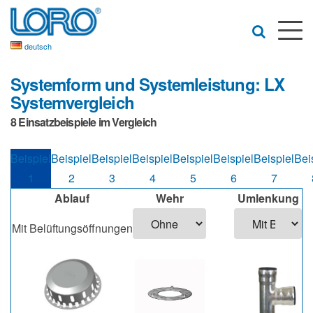
deutsch
Systemform und Systemleistung: LX
Systemvergleich
8 Einsatzbeispiele im Vergleich
Beispiel
Beispiel
Beispiel
Beispiel
Beispiel
Beispiel
Beispiel
Bei
1
2
3
4
5
6
7
Ablauf
Wehr
Umlenkung
Mit Belüftungsöffnungen