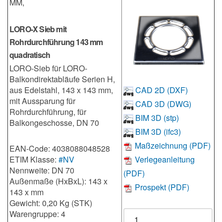
MM,
LORO-X Sieb mit
Rohrdurchführung 143 mm
quadratisch
LORO-Sieb für LORO-
Balkondirektabläufe Serien H,
aus Edelstahl, 143 x 143 mm,
CAD 2D (DXF)
mit Aussparung für
CAD 3D (DWG)
Rohrdurchführung, für
BIM 3D (stp)
Balkongeschosse, DN 70
BIM 3D (ifc3)
Maßzeichnung (PDF)
EAN-Code: 4038088048528
ETIM Klasse:
#NV
Verlegeanleitung
Nennweite: DN 70
(PDF)
Außenmaße (HxBxL): 143 x
Prospekt (PDF)
143 x mm
Gewicht: 0,20 Kg (STK)
Warengruppe: 4