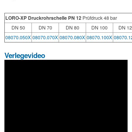
LORO-XP Druckrohrschelle PN 12
Prüfdruck 48 bar
DN 50
DN 70
DN 80
DN 100
DN 12
08070.050X
08070.070X
08070.080X
08070.100X
08070.1
Verlegevideo