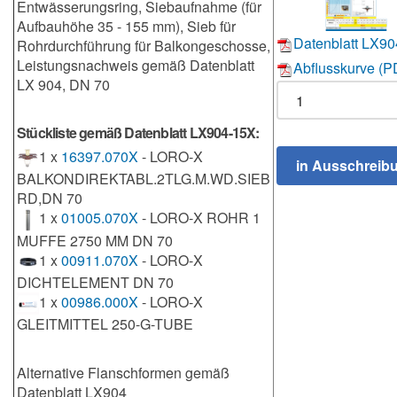
Entwässerungsring, Siebaufnahme (für
Aufbauhöhe 35 - 155 mm), Sieb für
Datenblatt LX90
Rohrdurchführung für Balkongeschosse,
Leistungsnachweis gemäß Datenblatt
Abflusskurve (P
LX 904, DN 70
Stückliste gemäß Datenblatt LX904-15X:
1 x
16397.070X
- LORO-X
BALKONDIREKTABL.2TLG.M.WD.SIEB
RD,DN 70
1 x
01005.070X
- LORO-X ROHR 1
MUFFE 2750 MM DN 70
1 x
00911.070X
- LORO-X
DICHTELEMENT DN 70
1 x
00986.000X
- LORO-X
GLEITMITTEL 250-G-TUBE
Alternative Flanschformen gemäß
Datenblatt LX904