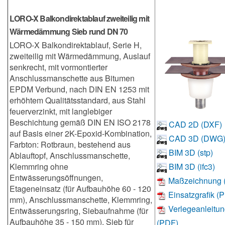
LORO-X Balkondirektablauf zweiteilig mit
Wärmedämmung Sieb rund DN 70
LORO-X Balkondirektablauf, Serie H,
zweiteilig mit Wärmedämmung, Auslauf
senkrecht, mit vormontierter
Anschlussmanschette aus Bitumen
EPDM Verbund, nach DIN EN 1253 mit
erhöhtem Qualitätsstandard, aus Stahl
feuerverzinkt, mit langlebiger
Beschichtung gemäß DIN EN ISO 2178
CAD 2D (DXF)
auf Basis einer 2K-Epoxid-Kombination,
CAD 3D (DWG
Farbton: Rotbraun, bestehend aus
BIM 3D (stp)
Ablauftopf, Anschlussmanschette,
Klemmring ohne
BIM 3D (ifc3)
Entwässerungsöffnungen,
Maßzeichnung 
Etageneinsatz (für Aufbauhöhe 60 - 120
Einsatzgrafik (
mm), Anschlussmanschette, Klemmring,
Verlegeanleitu
Entwässerungsring, Siebaufnahme (für
Aufbauhöhe 35 - 150 mm), Sieb für
(PDF)