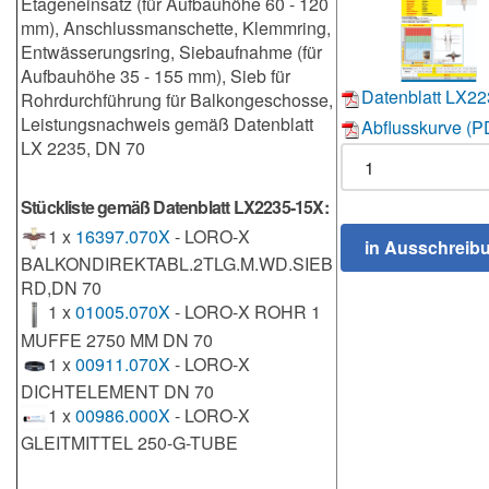
Etageneinsatz (für Aufbauhöhe 60 - 120
mm), Anschlussmanschette, Klemmring,
Entwässerungsring, Siebaufnahme (für
Aufbauhöhe 35 - 155 mm), Sieb für
Datenblatt LX2
Rohrdurchführung für Balkongeschosse,
Leistungsnachweis gemäß Datenblatt
Abflusskurve (P
LX 2235, DN 70
Stückliste gemäß Datenblatt LX2235-15X:
1 x
16397.070X
- LORO-X
BALKONDIREKTABL.2TLG.M.WD.SIEB
RD,DN 70
1 x
01005.070X
- LORO-X ROHR 1
MUFFE 2750 MM DN 70
1 x
00911.070X
- LORO-X
DICHTELEMENT DN 70
1 x
00986.000X
- LORO-X
GLEITMITTEL 250-G-TUBE