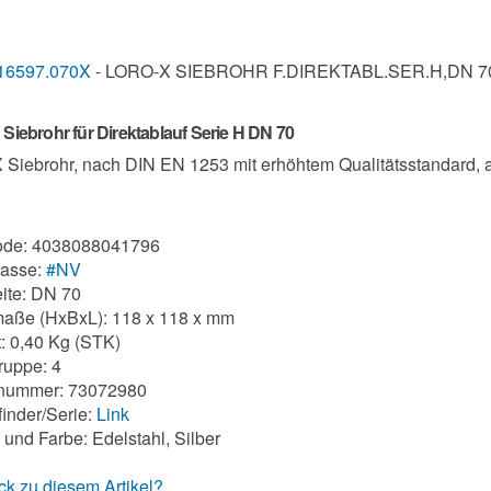
16597.070X
- LORO-X SIEBROHR F.DIREKTABL.SER.H,DN 7
iebrohr für Direktablauf Serie H DN 70
Siebrohr, nach DIN EN 1253 mit erhöhtem Qualitätsstandard, 
de: 4038088041796
lasse:
#NV
ite: DN 70
aße (HxBxL): 118 x 118 x mm
: 0,40 Kg (STK)
uppe: 4
ifnummer: 73072980
finder/Serie:
Link
 und Farbe: Edelstahl, Silber
k zu diesem Artikel?