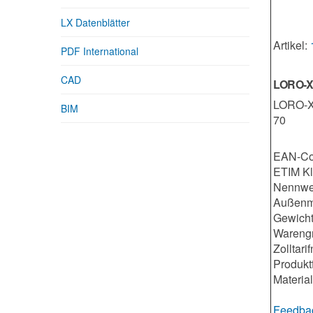
LX Datenblätter
Artikel:
PDF International
CAD
LORO-X S
LORO-X 
BIM
70
EAN-Co
ETIM K
Nennwe
Außenm
Gewicht
Warengr
Zolltar
Produkt
Material
Feedbac