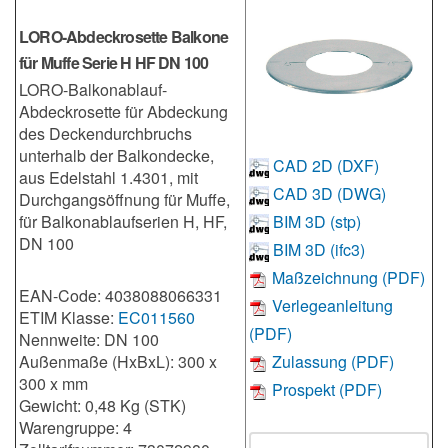
LORO-Abdeckrosette Balkone
für Muffe Serie H HF DN 100
LORO-Balkonablauf-
Abdeckrosette für Abdeckung
des Deckendurchbruchs
unterhalb der Balkondecke,
CAD 2D (DXF)
aus Edelstahl 1.4301, mit
CAD 3D (DWG)
Durchgangsöffnung für Muffe,
für Balkonablaufserien H, HF,
BIM 3D (stp)
DN 100
BIM 3D (ifc3)
Maßzeichnung (PDF)
EAN-Code: 4038088066331
Verlegeanleitung
ETIM Klasse:
EC011560
(PDF)
Nennweite: DN 100
Außenmaße (HxBxL): 300 x
Zulassung (PDF)
300 x mm
Prospekt (PDF)
Gewicht: 0,48 Kg (STK)
Warengruppe: 4