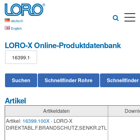
deutsch
English
LORO-X Online-Produktdatenbank
Artikel
Artikeldaten
Downl
Artikel:
16399.100X
- LORO-X
DIREKTABL.F.BRANDSCHUTZ,SENKR.2TL