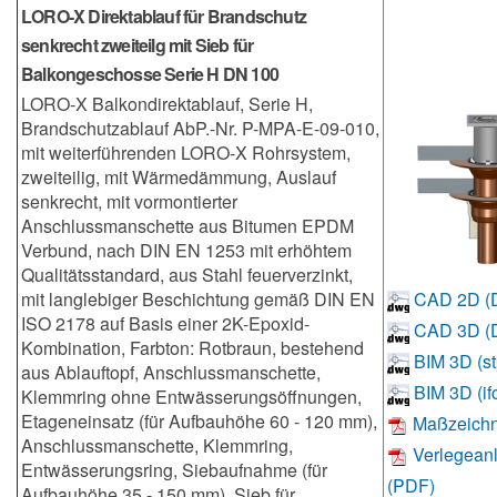
LORO-X Direktablauf für Brandschutz
senkrecht zweiteilg mit Sieb für
Balkongeschosse Serie H DN 100
LORO-X Balkondirektablauf, Serie H,
Brandschutzablauf AbP.-Nr. P-MPA-E-09-010,
mit weiterführenden LORO-X Rohrsystem,
zweiteilig, mit Wärmedämmung, Auslauf
senkrecht, mit vormontierter
Anschlussmanschette aus Bitumen EPDM
Verbund, nach DIN EN 1253 mit erhöhtem
Qualitätsstandard, aus Stahl feuerverzinkt,
mit langlebiger Beschichtung gemäß DIN EN
CAD 2D (
ISO 2178 auf Basis einer 2K-Epoxid-
CAD 3D (
Kombination, Farbton: Rotbraun, bestehend
BIM 3D (st
aus Ablauftopf, Anschlussmanschette,
BIM 3D (if
Klemmring ohne Entwässerungsöffnungen,
Etageneinsatz (für Aufbauhöhe 60 - 120 mm),
Maßzeichn
Anschlussmanschette, Klemmring,
Verlegeanl
Entwässerungsring, Siebaufnahme (für
(PDF)
Aufbauhöhe 35 - 150 mm), Sieb für