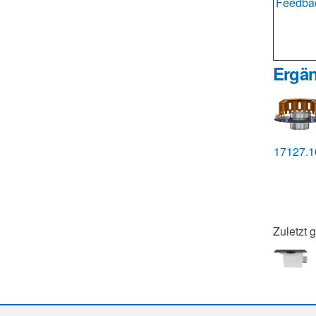
Feedbac
Ergän
17127.
Zuletzt 