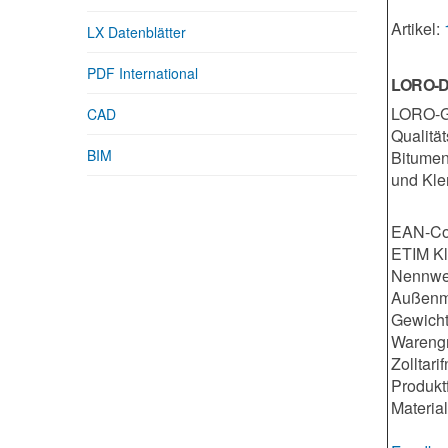
Artikel:
LX Datenblätter
PDF International
LORO-Da
LORO-Gr
CAD
Qualitä
BIM
Bitumen
und Kle
EAN-Co
ETIM K
Nennwe
Außenm
Gewicht
Warengr
Zolltar
Produkt
Materia