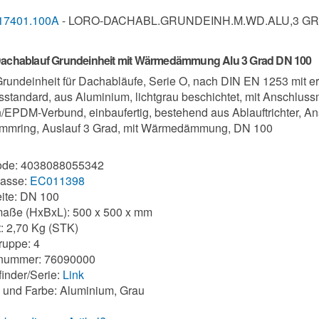
17401.100A
- LORO-DACHABL.GRUNDEINH.M.WD.ALU,3 GR
chablauf Grundeinheit mit Wärmedämmung Alu 3 Grad DN 100
undeinheit für Dachabläufe, Serie O, nach DIN EN 1253 mit e
tsstandard, aus Aluminium, lichtgrau beschichtet, mit Anschlus
/EPDM-Verbund, einbaufertig, bestehend aus Ablauftrichter, A
mmring, Auslauf 3 Grad, mit Wärmedämmung, DN 100
de: 4038088055342
lasse:
EC011398
ite: DN 100
aße (HxBxL): 500 x 500 x mm
: 2,70 Kg (STK)
uppe: 4
ifnummer: 76090000
finder/Serie:
Link
l und Farbe: Aluminium, Grau