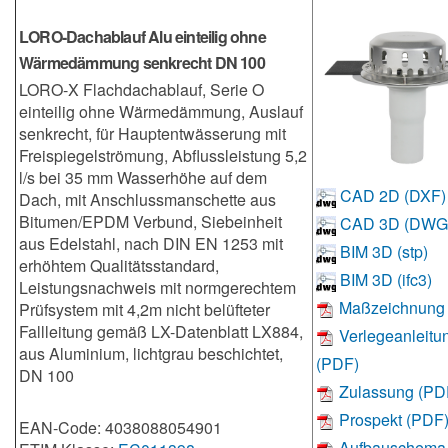
LORO-Dachablauf Alu einteilig ohne
Wärmedämmung senkrecht DN 100
LORO-X Flachdachablauf, Serie O
einteilig ohne Wärmedämmung, Auslauf
senkrecht, für Hauptentwässerung mit
Freispiegelströmung, Abflussleistung 5,2
l/s bei 35 mm Wasserhöhe auf dem
CAD 2D (DXF)
Dach, mit Anschlussmanschette aus
Bitumen/EPDM Verbund, Siebeinheit
CAD 3D (DWG
aus Edelstahl, nach DIN EN 1253 mit
BIM 3D (stp)
erhöhtem Qualitätsstandard,
BIM 3D (ifc3)
Leistungsnachweis mit normgerechtem
Maßzeichnung
Prüfsystem mit 4,2m nicht belüfteter
Fallleitung gemäß LX-Datenblatt LX884,
Verlegeanleitu
aus Aluminium, lichtgrau beschichtet,
(PDF)
DN 100
Zulassung (PD
Prospekt (PDF
EAN-Code: 4038088054901
Aufbauschema