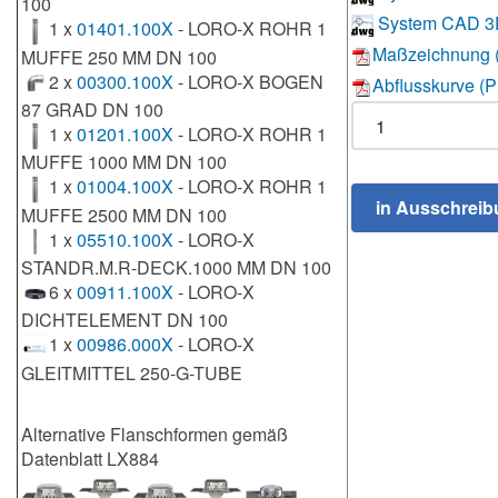
100
System CAD 3
1 x
01401.100X
- LORO-X ROHR 1
Maßzeichnung 
MUFFE 250 MM DN 100
2 x
00300.100X
- LORO-X BOGEN
Abflusskurve (
87 GRAD DN 100
1 x
01201.100X
- LORO-X ROHR 1
MUFFE 1000 MM DN 100
1 x
01004.100X
- LORO-X ROHR 1
MUFFE 2500 MM DN 100
1 x
05510.100X
- LORO-X
STANDR.M.R-DECK.1000 MM DN 100
6 x
00911.100X
- LORO-X
DICHTELEMENT DN 100
1 x
00986.000X
- LORO-X
GLEITMITTEL 250-G-TUBE
Alternative Flanschformen gemäß
Datenblatt LX884