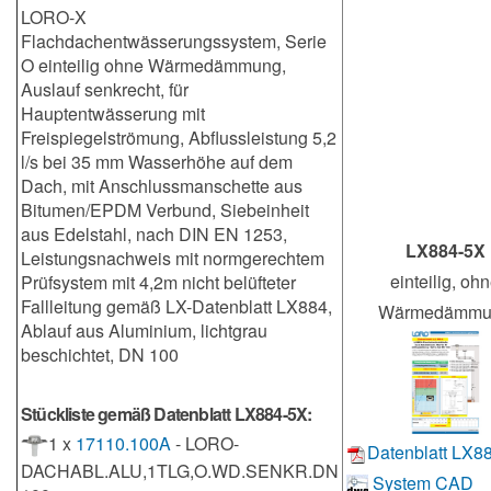
LORO-X
Flachdachentwässerungssystem, Serie
O einteilig ohne Wärmedämmung,
Auslauf senkrecht, für
Hauptentwässerung mit
Freispiegelströmung, Abflussleistung 5,2
l/s bei 35 mm Wasserhöhe auf dem
Dach, mit Anschlussmanschette aus
Bitumen/EPDM Verbund, Siebeinheit
aus Edelstahl, nach DIN EN 1253,
LX884-5X
Leistungsnachweis mit normgerechtem
einteilig, oh
Prüfsystem mit 4,2m nicht belüfteter
Fallleitung gemäß LX-Datenblatt LX884,
Wärmedämmu
Ablauf aus Aluminium, lichtgrau
beschichtet, DN 100
Stückliste gemäß Datenblatt LX884-5X:
1 x
17110.100A
- LORO-
Datenblatt LX8
DACHABL.ALU,1TLG,O.WD.SENKR.DN
System CAD