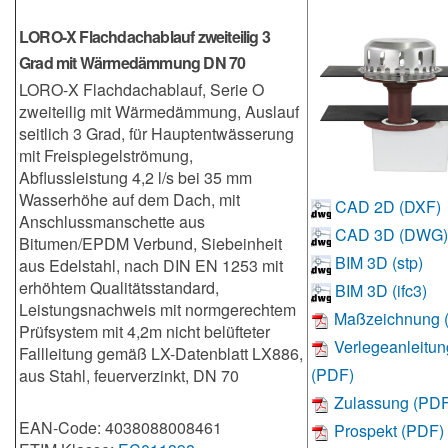
LORO-X Flachdachablauf zweiteilig 3
Grad mit Wärmedämmung DN 70
LORO-X Flachdachablauf, Serie O
zweiteilig mit Wärmedämmung, Auslauf
seitlich 3 Grad, für Hauptentwässerung
mit Freispiegelströmung,
Abflussleistung 4,2 l/s bei 35 mm
Wasserhöhe auf dem Dach, mit
CAD 2D (DXF)
Anschlussmanschette aus
CAD 3D (DWG)
Bitumen/EPDM Verbund, Siebeinheit
BIM 3D (stp)
aus Edelstahl, nach DIN EN 1253 mit
erhöhtem Qualitätsstandard,
BIM 3D (ifc3)
Leistungsnachweis mit normgerechtem
Maßzeichnung 
Prüfsystem mit 4,2m nicht belüfteter
Verlegeanleitun
Fallleitung gemäß LX-Datenblatt LX886,
(PDF)
aus Stahl, feuerverzinkt, DN 70
Zulassung (PDF
EAN-Code: 4038088008461
Prospekt (PDF)