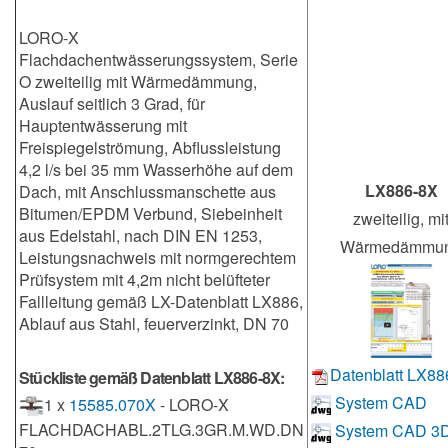
LORO-X
Flachdachentwässerungssystem, Serie
O zweiteilig mit Wärmedämmung,
Auslauf seitlich 3 Grad, für
Hauptentwässerung mit
Freispiegelströmung, Abflussleistung
4,2 l/s bei 35 mm Wasserhöhe auf dem
LX886-8X
Dach, mit Anschlussmanschette aus
Bitumen/EPDM Verbund, Siebeinheit
zweiteilig, mi
aus Edelstahl, nach DIN EN 1253,
Wärmedämmu
Leistungsnachweis mit normgerechtem
Prüfsystem mit 4,2m nicht belüfteter
Fallleitung gemäß LX-Datenblatt LX886,
Ablauf aus Stahl, feuerverzinkt, DN 70
Datenblatt LX88
Stückliste gemäß Datenblatt LX886-8X:
System CAD
1 x
15585.070X
- LORO-X
FLACHDACHABL.2TLG.3GR.M.WD.DN
System CAD 3