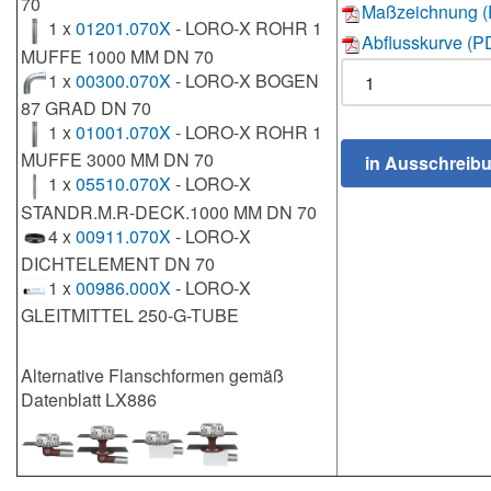
70
Maßzeichnung 
1 x
01201.070X
- LORO-X ROHR 1
Abflusskurve (P
MUFFE 1000 MM DN 70
1 x
00300.070X
- LORO-X BOGEN
87 GRAD DN 70
1 x
01001.070X
- LORO-X ROHR 1
MUFFE 3000 MM DN 70
1 x
05510.070X
- LORO-X
STANDR.M.R-DECK.1000 MM DN 70
4 x
00911.070X
- LORO-X
DICHTELEMENT DN 70
1 x
00986.000X
- LORO-X
GLEITMITTEL 250-G-TUBE
Alternative Flanschformen gemäß
Datenblatt LX886