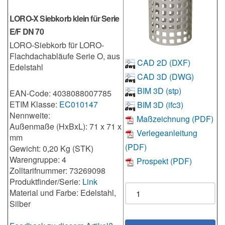
LORO-X Siebkorb klein für Serie
E/F DN 70
LORO-Siebkorb für LORO-
Flachdachabläufe Serie O, aus
CAD 2D (DXF)
Edelstahl
CAD 3D (DWG)
BIM 3D (stp)
EAN-Code: 4038088007785
ETIM Klasse:
EC010147
BIM 3D (ifc3)
Nennweite:
Maßzeichnung (PDF)
Außenmaße (HxBxL): 71 x 71 x
Verlegeanleitung
mm
(PDF)
Gewicht: 0,20 Kg (STK)
Warengruppe: 4
Prospekt (PDF)
Zolltarifnummer: 73269098
Produktfinder/Serie:
Link
Material und Farbe: Edelstahl,
Silber