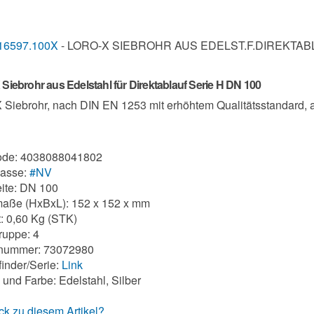
16597.100X
- LORO-X SIEBROHR AUS EDELST.F.DIREKTABL
iebrohr aus Edelstahl für Direktablauf Serie H DN 100
Siebrohr, nach DIN EN 1253 mit erhöhtem Qualitätsstandard, 
de: 4038088041802
lasse:
#NV
ite: DN 100
aße (HxBxL): 152 x 152 x mm
: 0,60 Kg (STK)
uppe: 4
ifnummer: 73072980
finder/Serie:
Link
 und Farbe: Edelstahl, Silber
k zu diesem Artikel?