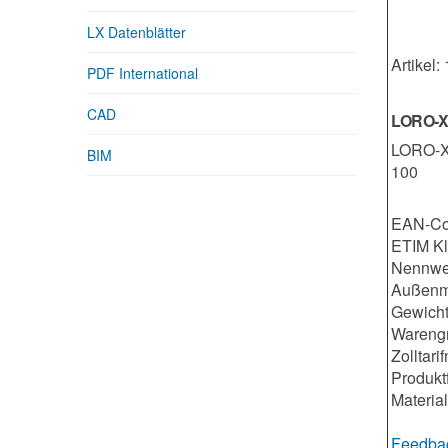
LX Datenblätter
Artikel:
PDF International
CAD
LORO-X S
LORO-X 
BIM
100
EAN-Co
ETIM K
Nennwe
Außenm
Gewicht
Warengr
Zolltar
Produkt
Material
Feedbac