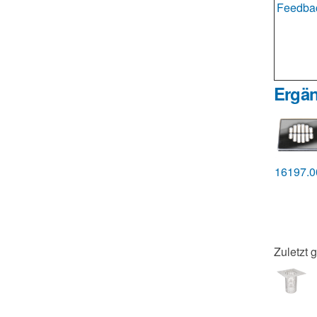
Feedbac
Ergän
16197.
Zuletzt 