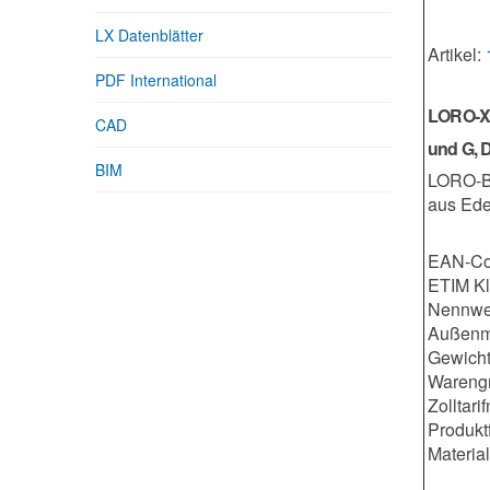
LX Datenblätter
Artikel:
PDF International
LORO-X 
CAD
und G, 
BIM
LORO-Ba
aus Ede
EAN-Co
ETIM K
Nennwe
Außenm
Gewicht
Warengr
Zolltar
Produkt
Material