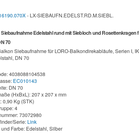
16190.070X
- LX-SIEBAUFN.EDELST.RD.M.SIEBL.
Siebaufnahme Edelstahl rund mit Siebloch und Rosettenkragen für
DN 70
lkon Siebaufnahme für LORO-Balkondirekabläufe, Serien I, IK
lstahl, DN 70
de: 4038088104538
lasse:
EC010143
ite: DN 70
aße (HxBxL): 207 x 207 x mm
: 0,90 Kg (STK)
uppe: 4
ifnummer: 73072980
finder/Serie:
Link
 und Farbe: Edelstahl, Silber