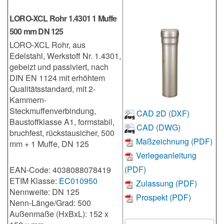
LORO-XCL Rohr 1.4301 1 Muffe
500 mm DN 125
LORO-XCL Rohr, aus
Edelstahl, Werkstoff Nr. 1.4301,
gebeizt und passiviert, nach
DIN EN 1124 mit erhöhtem
Qualitätsstandard, mit 2-
Kammern-
Steckmuffenverbindung,
CAD 2D (DXF)
Baustoffklasse A1, formstabil,
CAD (DWG)
bruchfest, rückstausicher, 500
Maßzeichnung (PDF)
mm + 1 Muffe, DN 125
Verlegeanleitung
(PDF)
EAN-Code: 4038088078419
ETIM Klasse:
EC010950
Zulassung (PDF)
Nennweite: DN 125
Prospekt (PDF)
Nenn-Länge/Grad: 500
Außenmaße (HxBxL): 152 x