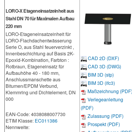
LORO-X Etageneinsatzeinheit aus
Stahl DN 70 für Maximalen Aufbau
220 mm
LORO-Etageneinsatzeinheit für
LORO-Flachdachentwässerung
Serie O, aus Stahl feuerverzinkt ,
Innenbeschichtung auf Basis 2K-
CAD 2D (DXF)
Epoxid-Kombination, Farbton :
Rotbraun, Etageneinsatz für
CAD 3D (DWG)
Aufbauhöhe 40 - 180 mm,
BIM 3D (stp)
Anschlussmanschette aus
BIM 3D (ifc3)
Bitumen/EPDM Verbund,
Maßzeichnung (PDF
Klemmring und Dichtelement, DN
000
Verlegeanleitung
(PDF)
EAN-Code: 4038088007730
Zulassung (PDF)
ETIM Klasse:
EC011386
Prospekt (PDF)
Nennweite: