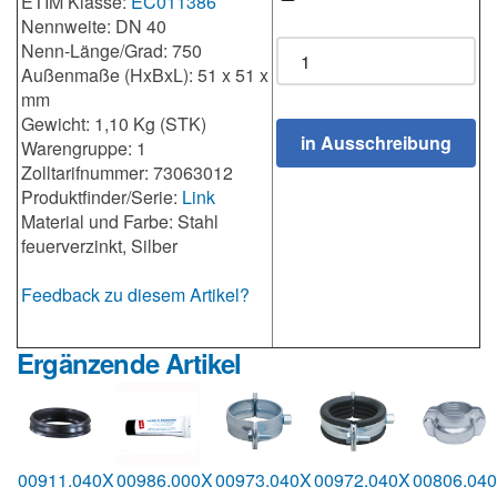
ETIM Klasse:
EC011386
Nennweite: DN 40
Nenn-Länge/Grad: 750
Außenmaße (HxBxL): 51 x 51 x
mm
Gewicht: 1,10 Kg (STK)
Warengruppe: 1
Zolltarifnummer: 73063012
Produktfinder/Serie:
Link
Material und Farbe: Stahl
feuerverzinkt, Silber
Feedback zu diesem Artikel?
Ergänzende Artikel
00911.040X
00986.000X
00973.040X
00972.040X
00806.04