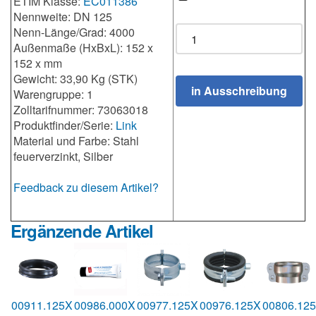
ETIM Klasse:
EC011386
Nennweite: DN 125
Nenn-Länge/Grad: 4000
Außenmaße (HxBxL): 152 x
152 x mm
Gewicht: 33,90 Kg (STK)
Warengruppe: 1
Zolltarifnummer: 73063018
Produktfinder/Serie:
Link
Material und Farbe: Stahl
feuerverzinkt, Silber
Feedback zu diesem Artikel?
Ergänzende Artikel
00911.125X
00986.000X
00977.125X
00976.125X
00806.12