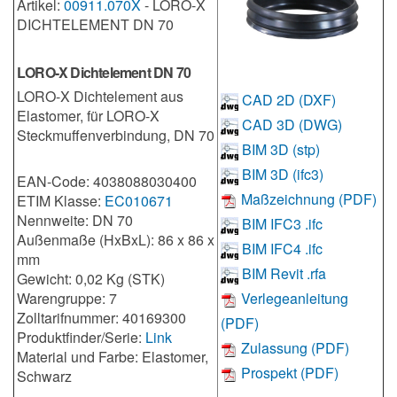
Artikel:
00911.070X
- LORO-X
DICHTELEMENT DN 70
LORO-X Dichtelement DN 70
LORO-X Dichtelement aus
CAD 2D (DXF)
Elastomer, für LORO-X
CAD 3D (DWG)
Steckmuffenverbindung, DN 70
BIM 3D (stp)
BIM 3D (ifc3)
EAN-Code: 4038088030400
Maßzeichnung (PDF)
ETIM Klasse:
EC010671
Nennweite: DN 70
BIM IFC3 .ifc
Außenmaße (HxBxL): 86 x 86 x
BIM IFC4 .ifc
mm
BIM Revit .rfa
Gewicht: 0,02 Kg (STK)
Warengruppe: 7
Verlegeanleitung
Zolltarifnummer: 40169300
(PDF)
Produktfinder/Serie:
Link
Zulassung (PDF)
Material und Farbe: Elastomer,
Prospekt (PDF)
Schwarz