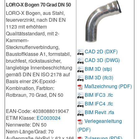
LORO-X Bogen 70 Grad DN 50
LORO-X Bogen, aus Stahl,
feuerverzinkt, nach DIN EN
1123 mit erhöhtem
Qualitätsstandard, mit 2-
Kammern-
Steckmuffenverbindung,
CAD 2D (DXF)
Baustoffklasse A1, formstabil,
CAD 3D (DWG)
bruchfest, rückstausicher,
langlebige Innenbeschichtung
BIM 3D (stp)
gemäß DIN EN ISO 2178 auf
BIM 3D (ifc3)
Basis einer 2K-Epoxid-
Maßzeichnung (PDF)
Kombination, Farbton:
Rotbraun, 70 Grad, DN 50
BIM IFC3 .ifc
BIM IFC4 .ifc
EAN-Code: 4038088019047
BIM Revit .rfa
ETIM Klasse:
EC003024
Verlegeanleitung
Nennweite: DN 50
(PDF)
Nenn-Länge/Grad: 70
Außenmaße (HxBxL): 63 x 166
Zulassung (PDF)