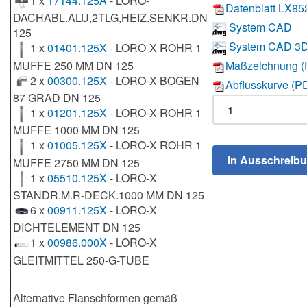
1 x
17144.125A
- LORO-
Datenblatt LX85
DACHABL.ALU,2TLG,HEIZ.SENKR.DN
System CAD
125
System CAD 3
1 x
01401.125X
- LORO-X ROHR 1
MUFFE 250 MM DN 125
Maßzeichnung (
2 x
00300.125X
- LORO-X BOGEN
Abflusskurve (P
87 GRAD DN 125
1 x
01201.125X
- LORO-X ROHR 1
MUFFE 1000 MM DN 125
1 x
01005.125X
- LORO-X ROHR 1
MUFFE 2750 MM DN 125
1 x
05510.125X
- LORO-X
STANDR.M.R-DECK.1000 MM DN 125
6 x
00911.125X
- LORO-X
DICHTELEMENT DN 125
1 x
00986.000X
- LORO-X
GLEITMITTEL 250-G-TUBE
Alternative Flanschformen gemäß