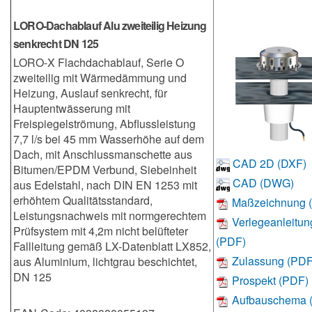
LORO-Dachablauf Alu zweiteilig Heizung
senkrecht DN 125
LORO-X Flachdachablauf, Serie O
zweiteilig mit Wärmedämmung und
Heizung, Auslauf senkrecht, für
Hauptentwässerung mit
Freispiegelströmung, Abflussleistung
7,7 l/s bei 45 mm Wasserhöhe auf dem
Dach, mit Anschlussmanschette aus
CAD 2D (DXF)
Bitumen/EPDM Verbund, Siebeinheit
CAD (DWG)
aus Edelstahl, nach DIN EN 1253 mit
erhöhtem Qualitätsstandard,
Maßzeichnung 
Leistungsnachweis mit normgerechtem
Verlegeanleitun
Prüfsystem mit 4,2m nicht belüfteter
(PDF)
Fallleitung gemäß LX-Datenblatt LX852,
Zulassung (PDF
aus Aluminium, lichtgrau beschichtet,
DN 125
Prospekt (PDF)
Aufbauschema 