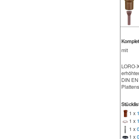
Komplet
mit
LORO-X 
erhöhte
DIN EN 
Platten
Stückli
1 x
1 x
1 x
1 x