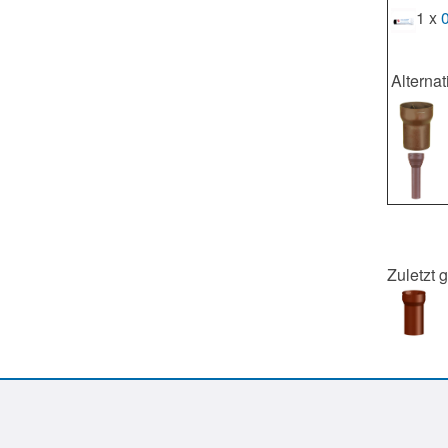
1 x
Alterna
Zuletzt 