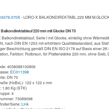
16376.070X
- LORO-X BALKONDIREKTABL.220 MM M.GLOCK
Balkondirektablauf 220 mm mit Glocke DN 70
Balkondirektablauf, Serie I mit Glocke, einteilig ohne Wärme
ht, nach DIN EN 1253 mit erhöhtem Qualitätsstandard, aus Stahl
iger Beschichtung gemäß DIN EN ISO 2178 auf Basis einer 2K-
tion, Farbton: Rotbraun, für Plattenstärke 220 mm, ohne Sieb,
de: 4038088100806
lasse:
EC011398
ite: DN 70
aße (HxBxL): 122 x 122 x mm
: 1,80 Kg (STK)
uppe: 4
ifnummer: 73089098
finder/Serie:
Link