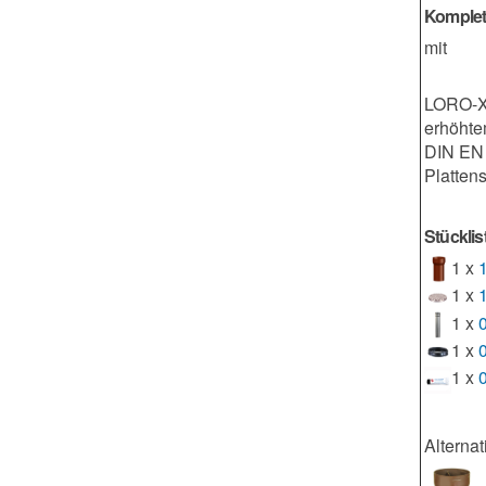
Komplet
mit
LORO-X 
erhöhte
DIN EN 
Platten
Stückli
1 x
1 x
1 x
1 x
1 x
Alterna