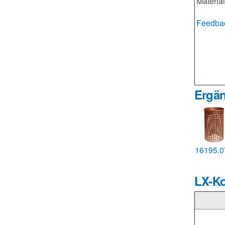
Material
Feedbac
Ergän
16195.
LX-K