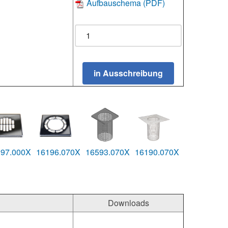
Aufbauschema (PDF)
197.000X
16196.070X
16593.070X
16190.070X
Downloads