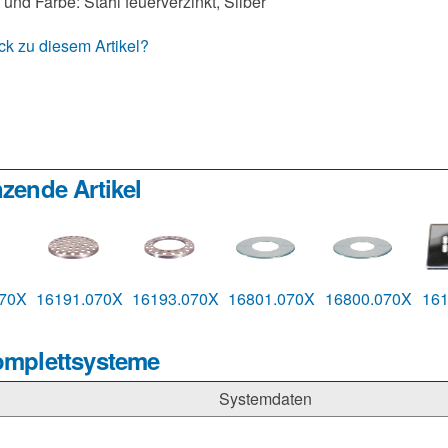
 und Farbe: Stahl feuerverzinkt, Silber
k zu diesem Artikel?
zende Artikel
070X
16191.070X
16193.070X
16801.070X
16800.070X
16
omplettsysteme
Systemdaten