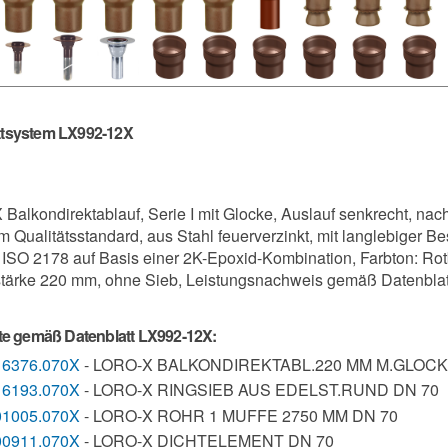
tsystem LX992-12X
Balkondirektablauf, Serie I mit Glocke, Auslauf senkrecht, na
m Qualitätsstandard, aus Stahl feuerverzinkt, mit langlebiger 
ISO 2178 auf Basis einer 2K-Epoxid-Kombination, Farbton: Rotb
stärke 220 mm, ohne Sieb, Leistungsnachweis gemäß Datenbla
ste gemäß Datenblatt LX992-12X:
16376.070X
- LORO-X BALKONDIREKTABL.220 MM M.GLOCK
16193.070X
- LORO-X RINGSIEB AUS EDELST.RUND DN 70
01005.070X
- LORO-X ROHR 1 MUFFE 2750 MM DN 70
00911.070X
- LORO-X DICHTELEMENT DN 70