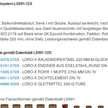
tsystem LX991-12X
Balkondirektablauf, Serie I mit Glocke, Auslauf senkrecht, na
m Qualitätsstandard, aus Stahl feuerverzinkt, mit langlebiger 
ISO 2178 auf Basis einer 2K-Epoxid-Kombination, Farbton: Rotb
stärke 220 mm, ohne Sieb, Leistungsnachweis gemäß Datenbla
ste gemäß Datenblatt LX991-12X:
16376.070X
- LORO-X BALKONDIREKTABL.220 MM M.GLOCK
16191.070X
- LORO-X ENDSIEB AUS EDELSTAHL,RUND DN 
01005.070X
- LORO-X ROHR 1 MUFFE 2750 MM DN 70
00911.070X
- LORO-X DICHTELEMENT DN 70
00986.000X
- LORO-X GLEITMITTEL 250-G-TUBE
tive Flanschformen gemäß Datenblatt LX991