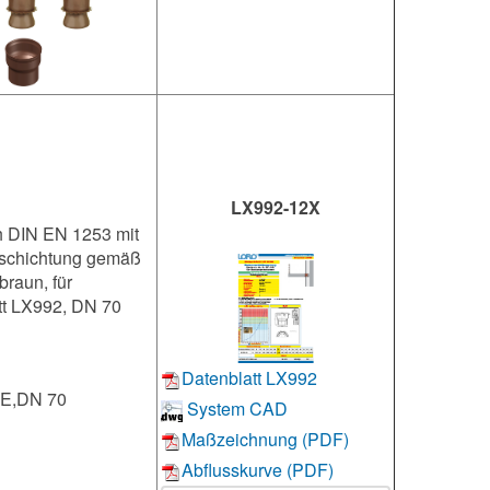
LX992-12X
ch DIN EN 1253 mit
Beschichtung gemäß
raun, für
tt LX992, DN 70
Datenblatt LX992
E,DN 70
System CAD
Maßzeichnung (PDF)
Abflusskurve (PDF)