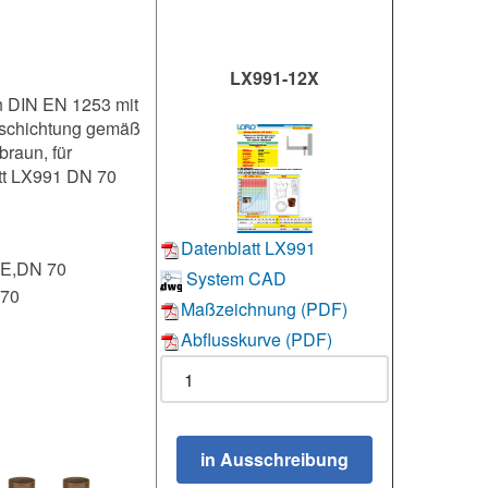
LX991-12X
ch DIN EN 1253 mit
Beschichtung gemäß
raun, für
tt LX991 DN 70
Datenblatt LX991
E,DN 70
System CAD
70
Maßzeichnung (PDF)
Abflusskurve (PDF)