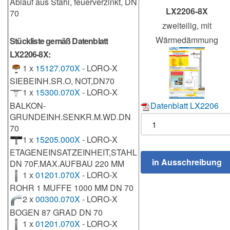
Ablauf aus Stahl, feuerverzinkt, DN
LX2206-8X
70
zweiteilig, mit
Wärmedämmung
Stückliste gemäß Datenblatt
LX2206-8X:
1 x
15127.070X
- LORO-X
SIEBEINH.SR.O, NOT,DN70
1 x
15300.070X
- LORO-X
BALKON-
Datenblatt LX2206
GRUNDEINH.SENKR.M.WD.DN
70
1 x
15205.000X
- LORO-X
ETAGENEINSATZEINHEIT,STAHL
DN 70F.MAX.AUFBAU 220 MM
1 x
01201.070X
- LORO-X
ROHR 1 MUFFE 1000 MM DN 70
2 x
00300.070X
- LORO-X
BOGEN 87 GRAD DN 70
1 x
01201.070X
- LORO-X