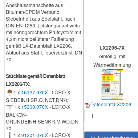
Anschlussmanschette aus
Bitumen/EPDM Verbund,
Siebeinheit aus Edelstahl, nach
DIN EN 1253, Leistungsnachweis
mit normgerechtem Prüfsystem mit
4,2m nicht belüfteter Fallleitung
gemäß LX-Datenblatt LX2206,
LX2206-7X
Ablauf aus Stahl, feuerverzinkt, DN
einteilig, mit
70
Wärmedämmung
Stückliste gemäß Datenblatt
LX2206-7X:
1 x
15127.070X
- LORO-X
SIEBEINH.SR.O, NOT,DN70
Datenblatt LX2206
1 x
15300.070X
- LORO-X
BALKON-
GRUNDEINH.SENKR.M.WD.DN
70
1 x
01201.070X
- LORO-X