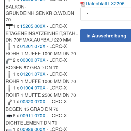
Datenblatt LX2206
BALKON-
GRUNDEINH.SENKR.O.WD.DN
70
1 x
15205.000X
- LORO-X
ETAGENEINSATZEINHEIT,STAHL
DN 70F.MAX.AUFBAU 220 MM
1 x
01201.070X
- LORO-X
ROHR 1 MUFFE 1000 MM DN 70
2 x
00300.070X
- LORO-X
BOGEN 87 GRAD DN 70
1 x
01201.070X
- LORO-X
ROHR 1 MUFFE 1000 MM DN 70
1 x
01004.070X
- LORO-X
ROHR 1 MUFFE 2500 MM DN 70
1 x
00320.070X
- LORO-X
BOGEN 45 GRAD DN 70
6 x
00911.070X
- LORO-X
DICHTELEMENT DN 70
1 x
00986.000X
- LORO-X