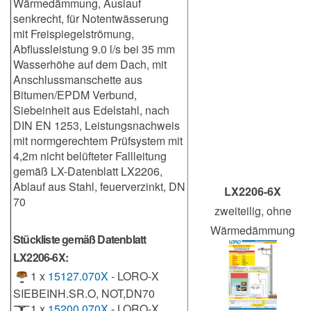
Wärmedämmung, Auslauf
senkrecht, für Notentwässerung
mit Freispiegelströmung,
Abflussleistung 9.0 l/s bei 35 mm
Wasserhöhe auf dem Dach, mit
Anschlussmanschette aus
Bitumen/EPDM Verbund,
Siebeinheit aus Edelstahl, nach
DIN EN 1253, Leistungsnachweis
mit normgerechtem Prüfsystem mit
4,2m nicht belüfteter Fallleitung
gemäß LX-Datenblatt LX2206,
Ablauf aus Stahl, feuerverzinkt, DN
LX2206-6X
70
zweiteilig, ohne
Wärmedämmung
Stückliste gemäß Datenblatt
LX2206-6X:
1 x
15127.070X
- LORO-X
SIEBEINH.SR.O, NOT,DN70
1 x
15200.070X
- LORO-X