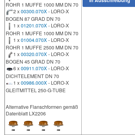
ROHR 1 MUFFE 1000 MM DN 70
2 x
00300.070X
- LORO-X
BOGEN 87 GRAD DN 70
1 x
01201.070X
- LORO-X
ROHR 1 MUFFE 1000 MM DN 70
1 x
01004.070X
- LORO-X
ROHR 1 MUFFE 2500 MM DN 70
1 x
00320.070X
- LORO-X
BOGEN 45 GRAD DN 70
6 x
00911.070X
- LORO-X
DICHTELEMENT DN 70
1 x
00986.000X
- LORO-X
GLEITMITTEL 250-G-TUBE
Alternative Flanschformen gemäß
Datenblatt LX2206