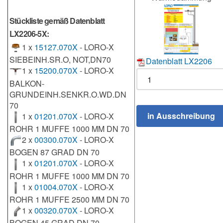
Stückliste gemäß Datenblatt
LX2206-5X:
1 x
15127.070X
- LORO-X
SIEBEINH.SR.O, NOT,DN70
Datenblatt LX2206
1 x
15200.070X
- LORO-X
BALKON-
GRUNDEINH.SENKR.O.WD.DN
70
1 x
01201.070X
- LORO-X
ROHR 1 MUFFE 1000 MM DN 70
2 x
00300.070X
- LORO-X
BOGEN 87 GRAD DN 70
1 x
01201.070X
- LORO-X
ROHR 1 MUFFE 1000 MM DN 70
1 x
01004.070X
- LORO-X
ROHR 1 MUFFE 2500 MM DN 70
1 x
00320.070X
- LORO-X
BOGEN 45 GRAD DN 70