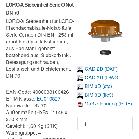
LORO-X Siebeinheit Serie O Not
DN 70
LORO-X Siebeinheit für LORO-
Flachdachabläufe-Notabläufe
Serie O, nach DIN EN 1253 mit
erhöhtem Qualitätsstandard,
aus Edelstahl, gebeizt
bestehend aus: Siebkorb inkl.
Befestigungsschrauben,
Losflansch und Dichtelement,
CAD 2D (DXF)
DN 70
CAD 3D (DWG)
BIM 3D (stp)
EAN-Code: 4038088106426
BIM 3D (ifc3)
ETIM Klasse:
EC010827
Maßzeichnung (PDF)
Nennweite: DN 70
Außenmaße (HxBxL): 146 x
270 x mm
Gewicht: 1,60 Kg (STK)
Warengruppe: 4