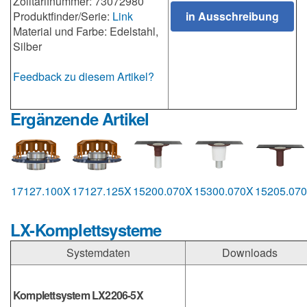
Zolltarifnummer: 73072980
Produktfinder/Serie:
Link
Material und Farbe: Edelstahl,
Silber
Feedback zu diesem Artikel?
Ergänzende Artikel
17127.100X
17127.125X
15200.070X
15300.070X
15205.07
LX-Komplettsysteme
Systemdaten
Downloads
Komplettsystem LX2206-5X