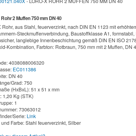
00121.040X
- LORO-X ROHR 2 MUFFEN 750 MM DN 40
Rohr 2 Muffen 750 mm DN 40
Rohr, aus Stahl, feuerverzinkt, nach DIN EN 1123 mit erhöhtem
ammern-Steckmuffenverbindung, Baustoffklasse A1, formstabil, 
usicher, langlebige Innenbeschichtung gemäß DIN EN ISO 2178 
id-Kombination, Farbton: Rotbraun, 750 mm mit 2 Muffen, DN 
de: 4038088006320
lasse:
EC011386
ite: DN 40
änge/Grad: 750
aße (HxBxL): 51 x 51 x mm
: 1,20 Kg (STK)
uppe: 1
ifnummer: 73063012
finder/Serie:
Link
 und Farbe: Stahl feuerverzinkt, Silber