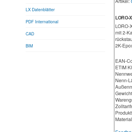
Artikel:
LX Datenblätter
LORO-X 
PDF International
LORO-X 
mit 2-K
CAD
rücksta
2K-Epox
BIM
EAN-Co
ETIM K
Nennwe
Nenn-L
Außenm
Gewicht
Warengr
Zolltar
Produkt
Material